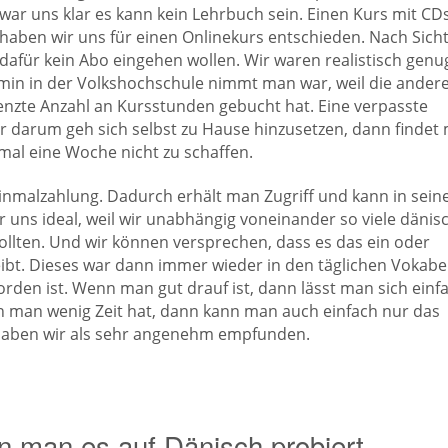
ar uns klar es kann kein Lehrbuch sein. Einen Kurs mit CD
 haben wir uns für einen Onlinekurs entschieden. Nach Sich
dafür kein Abo eingehen wollen. Wir waren realistisch genu
min in der Volkshochschule nimmt man war, weil die andere
enzte Anzahl an Kursstunden gebucht hat. Eine verpasste
 darum geh sich selbst zu Hause hinzusetzen, dann findet
al eine Woche nicht zu schaffen.
inmalzahlung. Dadurch erhält man Zugriff und kann in sei
 uns ideal, weil wir unabhängig voneinander so viele dänis
ollten. Und wir können versprechen, dass es das ein oder
eibt. Dieses war dann immer wieder in den täglichen Vokabe
orden ist. Wenn man gut drauf ist, dann lässt man sich einf
 man wenig Zeit hat, dann kann man auch einfach nur das
ät haben wir als sehr angenehm empfunden.
n man es auf Dänisch probiert