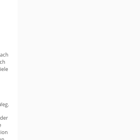
n
nach
sch
iele
Weg.
oder
e
tion
nn