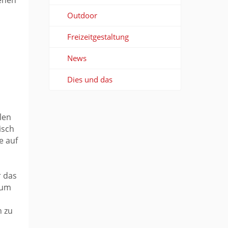
denen
Outdoor
Freizeitgestaltung
News
Dies und das
len
isch
e auf
r das
zum
n zu