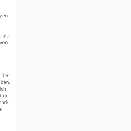
ngen
 als
avon
 der
aben.
ich
t der
mark
e