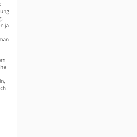
s
tung
g,
n ja
 man
nem
che
ln,
ach