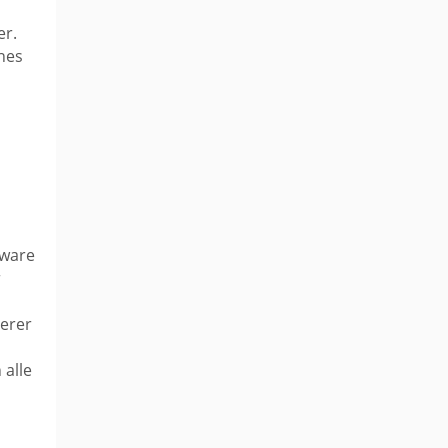
er.
enes
tware
r
serer
s
alle