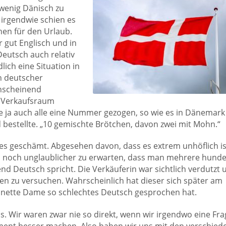
n wenig Dänisch zu
 irgendwie schien es
nen für den Urlaub.
 gut Englisch und in
eutsch auch relativ
dlich eine Situation in
n deutscher
anscheinend
m Verkaufsraum
te ja auch alle eine Nummer gezogen, so wie es in Dänemark
nd bestellte. „10 gemischte Brötchen, davon zwei mit Mohn.“
es geschämt. Abgesehen davon, dass es extrem unhöflich is
 noch unglaublicher zu erwarten, dass man mehrere hunde
nd Deutsch spricht. Die Verkäuferin war sichtlich verdutzt 
en zu versuchen. Wahrscheinlich hat dieser sich später am
ie nette Dame so schlechtes Deutsch gesprochen hat.
s. Wir waren zwar nie so direkt, wenn wir irgendwo eine Fra