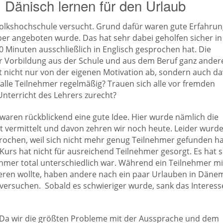
 Dänisch lernen für den Urlaub
 Volkshochschule versucht. Grund dafür waren gute Erfahru
ber angeboten wurde. Das hat sehr dabei geholfen sicher in
Minuten ausschließlich in Englisch gesprochen hat. Die
 Vorbildung aus der Schule und aus dem Beruf ganz andere
gt nicht nur von der eigenen Motivation ab, sondern auch d
lle Teilnehmer regelmäßig? Trauen sich alle vor fremden
terricht des Lehrers zurecht?
waren rückblickend eine gute Idee. Hier wurde nämlich die
 vermittelt und davon zehren wir noch heute. Leider wurde
rochen, weil sich nicht mehr genug Teilnehmer gefunden h
rs hat nicht für ausreichend Teilnehmer gesorgt. Es hat s
ehmer total unterschiedlich war. Während ein Teilnehmer mi
eren wollte, haben andere nach ein paar Urlauben in Däne
versuchen. Sobald es schwieriger wurde, sank das Interess
 Da wir die größten Probleme mit der Aussprache und dem