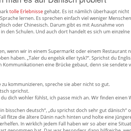
mark
tolle Erlebnisse
gehabt. Es ist nämlich überhaupt nicht
e Sprache lernen. Es sprechen einfach viel weniger Mensche
nglisch oder Chinesisch. Darum gibt es mit Ausnahme von
in den Schulen. Und auch dort handelt es sich um einzelne
ten, wenn wir in einem Supermarkt oder einem Restaurant 
n haben. „Taler du engelsk eller tysk?“. Sprichst du Engli
len Kommunikationen eine Brücke gebaut, denn sie sendete v
e zu kommunizieren, spreche sie aber nicht so gut.
tsch sprichst.
du dich wohler fühlst, ich passe mich an. Wir finden einen 
ein bisschen deutsch“, „du sprichst doch sehr gut dänisch“ 
Fall flitze die ältere Dänin nach hinten und holte eine jünger
erhelfen. In wirklich jedem Fall haben wir so aber eine Situa
Start genommen hat. Das war besonders dann hilfreiche, we