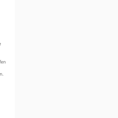
e
fen
i
n.