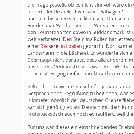
die Frage gestellt, ob es nicht sinnvoll wäre ei
lernen. Der Respekt davor war relativ groß und
auch ein bisschen verrückt zu sein: Dänisch ler
Für die paar Wochen im Jahr. Wir sprechen sehr
den Touristenorten sowie in Süddänemark ist D
weit verbreitet. Den Stein ins Rollen hat letzten
einer
Bäckerei in Løkken
gebracht. Dort kam ei
Landsmann in die Bäckerei. Er wunderte sich 
überhaupt nicht darüber, dass alle anderen i
abseits des Verkaufstresens warteten. Wir hat
üblich ist. Er ging einfach direkt nach vorne u
Selten haben wir uns so sehr für jemand ander
Gespräch ohne Begrüßung zu beginnen, war es
Kilometer nördlich der deutschen Grenze fließe
sah sich genötigt es auf Deutsch mit dem Kund
Frühstückstisch auch noch echauffiert, weil d
Für uns war dieses ein einschneidendes Erlebni